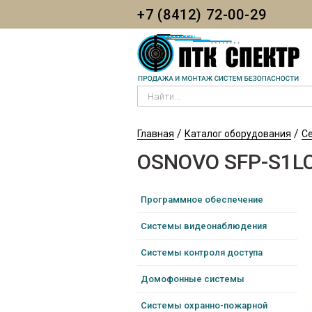
Skip to
Skip to
+7 (8412) 72-00-29
main
navigation
content
Найти...
YOU ARE HERE
/
/
Главная
Каталог оборудования
С
OSNOVO SFP-S1LC
Программное обеспечение
Системы видеонаблюдения
Системы контроля доступа
Домофонные системы
Системы охранно-пожарной