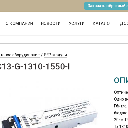
Заказать обратный 
MAIN MENU
О КОМПАНИИ
НОВОСТИ
УСЛУГИ
КАТАЛОГ
ДОС
/
етевое оборудование
SFP-модули
13-G-1310-1550-I
ОП
Оптиче
Одно во
Гбит/c.
бюджет
20км. 
Tx:131