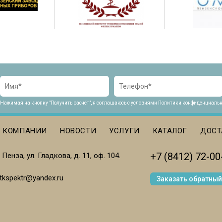
Нажимая на кнопку "Получить расчёт", я соглашаюсь с условиями
Политики конфиденциальн
AIN MENU
О КОМПАНИИ
НОВОСТИ
УСЛУГИ
КАТАЛОГ
ДОСТ
+7 (8412) 72-00
. Пенза, ул. Гладкова, д. 11, оф. 104.
tkspektr@yandex.ru
Заказать обратный