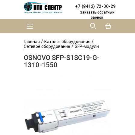
Skip to
Skip to
+7 (8412) 72-00-29
main
navigation
content
Заказать обратный
звонок
MAIN MENU
YOU ARE HERE
/
/
Главная
Каталог оборудования
/
Сетевое оборудование
SFP-модули
OSNOVO SFP-S1SC19-G-
1310-1550