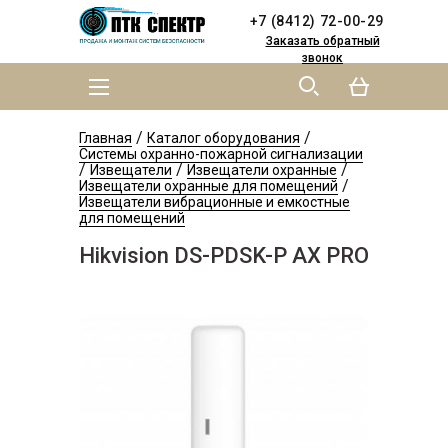
Skip to
Skip to
+7 (8412) 72-00-29
main
navigation
content
Заказать обратный
звонок
MAIN MENU
YOU ARE HERE
/
/
Главная
Каталог оборудования
Системы охранно-пожарной сигнализации
/
/
/
Извещатели
Извещатели охранные
/
Извещатели охранные для помещений
Извещатели вибрационные и емкостные
для помещений
Hikvision DS-PDSK-P AX PRO