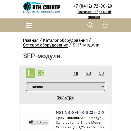
Skip to
Skip to
+7 (8412) 72-00-29
main
navigation
content
Заказать обратный
звонок
MAIN MENU
YOU ARE HERE
/
/
Главная
Каталог оборудования
/
SFP-модули
Сетевое оборудование
SFP-модули
10
20
50
Фильтры
NST NS-SFP-S-SC35-G-20/I
Промышленный SFP Модуль.
Одно волокно Single Mode.
Скорость: до 1,25 Гбит/c. Тип