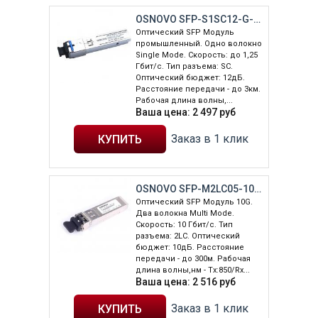
OSNOVO SFP-S1SC12-G-1310-1550-I
Оптический SFP Модуль
промышленный. Одно волокно
Single Mode. Скорость: до 1,25
Гбит/c. Тип разъема: SC.
Оптический бюджет: 12дБ.
Расстояние передачи - до 3км.
Рабочая длина волны,...
Ваша цена:
2 497
руб
Заказ в 1 клик
OSNOVO SFP-M2LC05-10G-850-850
Оптический SFP Модуль 10G.
Два волокна Multi Mode.
Скорость: 10 Гбит/c. Тип
разъема: 2LC. Оптический
бюджет: 10дБ. Расстояние
передачи - до 300м. Рабочая
длина волны,нм - Tx:850/Rx...
Ваша цена:
2 516
руб
Заказ в 1 клик