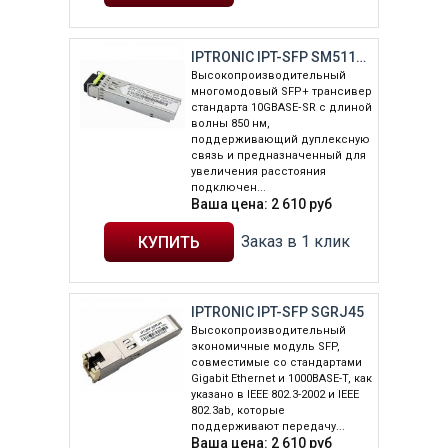
IPTRONIC IPT-SFP SM5110-SR
Высокопроизводительный
многомодовый SFP+ трансивер
стандарта 10GBASE‑SR с длиной
волны 850 нм,
поддерживающий дуплексную
связь и предназначенный для
увеличения расстояния
подключен...
Ваша цена:
2 610
руб
Заказ в 1 клик
IPTRONIC IPT-SFP SGRJ45
Высокопроизводительный
экономичные модуль SFP,
совместимые со стандартами
Gigabit Ethernet и 1000BASE-T, как
указано в IEEE 802.3-2002 и IEEE
802.3ab, которые
поддерживают передачу...
Ваша цена:
2 610
руб