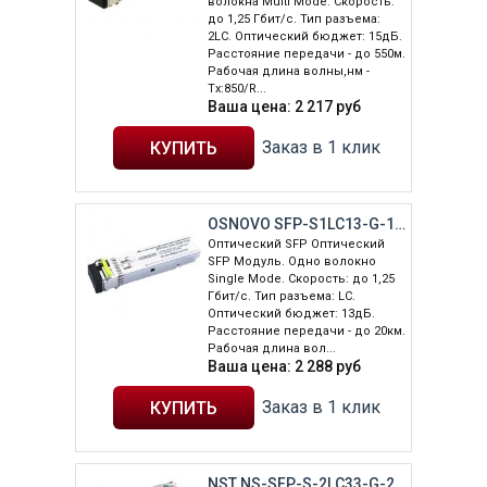
волокна Multi Mode. Скорость:
до 1,25 Гбит/c. Тип разъема:
2LC. Оптический бюджет: 15дБ.
Расстояние передачи - до 550м.
Рабочая длина волны,нм -
Tx:850/R...
Ваша цена:
2 217
руб
Заказ в 1 клик
OSNOVO SFP-S1LC13-G-1550-1310
Оптический SFP Оптический
SFP Модуль. Одно волокно
Single Mode. Скорость: до 1,25
Гбит/c. Тип разъема: LC.
Оптический бюджет: 13дБ.
Расстояние передачи - до 20км.
Рабочая длина вол...
Ваша цена:
2 288
руб
Заказ в 1 клик
NST NS-SFP-S-2LC33-G-20/I