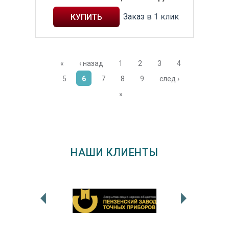
Заказ в 1 клик
«
‹ назад
1
2
3
4
5
6
7
8
9
след ›
»
НАШИ КЛИЕНТЫ