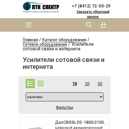
Skip to
Skip to
+7 (8412) 72-00-29
main
navigation
content
Заказать обратный
звонок
MAIN MENU
YOU ARE HERE
/
/
Главная
Каталог оборудования
/
Усилители
Сетевое оборудование
сотовой связи и интернета
Усилители сотовой связи и
интернета
10
20
50
Фильтры
ДалСВЯЗЬ DS-1800/2100-20(цифровой)
Цифровой двухдиапазонный