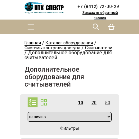
Skip to
Skip to
+7 (8412) 72-00-29
main
navigation
content
Заказать обратный
звонок
MAIN MENU
YOU ARE HERE
/
/
Главная
Каталог оборудования
/
Системы контроля доступа
Считыватели
/
Дополнительное оборудование для
считывателей
Дополнительное
оборудование для
считывателей
10
20
50
Фильтры